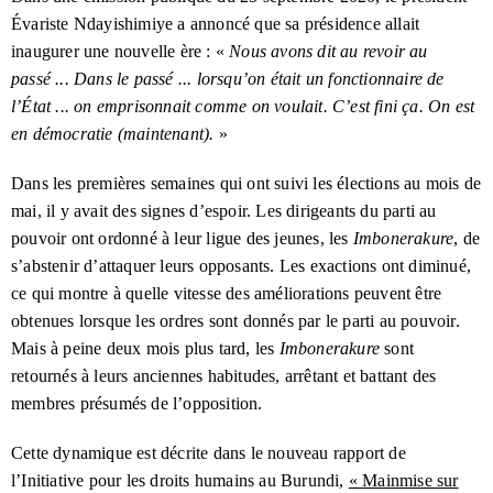
Si vous souhaitez nous contacter, veuillez écrire à
contexte politique et social dans lequel ces violations se
Évariste Ndayishimiye a annoncé que sa présidence allait
l'adresse suivante :
contact@burundihri.org
.
Un auteur notoire de violations des
Le 22 juin 2023
sont produites, afin de fournir une compréhension plus
Fauzia Basesuwabo
Juin 2020
droits humains au Burundi participe à un sommet de haut
inaugurer une nouvelle ère : «
Nous avons dit au revoir au
approfondie et plus nuancée des tendances des droits
niveau à Paris
passé ... Dans le passé ... lorsqu’on était un fonctionnaire de
Albert Niyondiko
Juillet 2020
humains au Burundi.
l’État ... on emprisonnait comme on voulait. C’est fini ça. On est
Floriane Irangabiye : une nouvelle
Le 8 février 2023
Évariste Nyabenda
Juillet 2020
victime d’une justice politisée
L’
IDHB
n’avait aucune affiliation politique. Ses enquêtes
en démocratie (maintenant).
»
ont porté sur les violations des droits humains commises
Jean Bosco Ngabirano
Juillet 2020
Une alliance précaire : qui détient le
Février 2023
par le gouvernement burundais, ainsi que sur les abus
Dans les premières semaines qui ont suivi les élections au mois de
pouvoir au Burundi ?
perpétrés par des groupes d’opposition armés.
mai
, il y avait des signes d’espoir. Les dirigeants du parti au
La saga du Kira Hospital : un exemple des
Octobre 2022
pouvoir ont ordonné à leur ligue des jeunes, les
Imbonerakure
, de
Carina Tertsakian et Lane Hartill dirigeaient l’
IDHB
, dont
défaillances de la justice burundaise
s’abstenir d’attaquer leurs opposants. Les exactions ont diminué,
ils étaient les principaux chercheurs. Ils ont travaillé sur
ce qui montre à quelle vitesse des améliorations peuvent être
les questions des droits humains au Burundi et dans la
Le Burundi intensifie sa guerre
Le 9 septembre 2022
privée au Congo
région des Grands Lacs en Afrique depuis de nombreuses
obtenues lorsque les ordres sont donnés par le parti au pouvoir.
années. Les rapports de l’
IDHB
étaient le produit de leur
Mais à peine deux mois plus tard, les
Imbonerakure
sont
Une opération de dissimulation : la mission
Juillet 2022
collaboration avec un large éventail de personnes, à
retournés à leurs anciennes habitudes, arrêtant et battant des
secrète du Burundi au Congo
l’intérieur et à l’extérieur du Burundi.
membres présumés de l’opposition.
Deux ans plus tard, pas de justice pour
Le 30 juin 2022
les meurtres politiques : une lettre ouverte au Président
Cette dynamique est décrite dans le nouveau rapport de
Évariste Ndayishimiye
l’Initiative pour les droits humains au Burundi,
« Mainmise sur