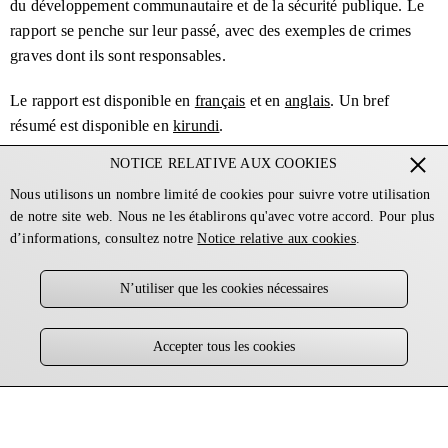
du développement communautaire et de la sécurité publique. Le
Une paix de façade, la peur au quotidien :
Janvier 2020
les dessous de la crise des droits humains au Burundi
rapport se penche sur leur passé, avec des exemples de crimes
graves dont ils sont responsables.
Le rapport est disponible en
français
et en
anglais
. Un bref
résumé est disponible en
kirundi
.
NOTICE RELATIVE AUX COOKIES
Rumonge : actes de torture et
Nous utilisons un nombre limité de cookies pour suivre votre utilisation
Justice pour les meurtres
meurtres au nom de la
de notre site web. Nous ne les établirons qu'avec votre accord. Pour plus
⇐
⇒
politiques
sécurité
d’informations, consultez notre
Notice relative aux cookies
.
Juillet 2020
Mars 2021
N’utiliser que les cookies nécessaires
© 2026 L’Initiative pour les droits humains au Burundi
Notice relative aux cookies
Politique de confidentialité
Accepter tous les cookies