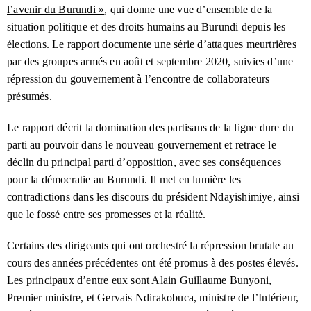
Le chemin qui reste à parcourir : le Burundi
Mars 2022
l’avenir du Burundi »
, qui donne une vue d’ensemble de la
traduira-t-il ses tortionnaires en justice ?
situation politique et des droits humains au Burundi depuis les
Derrière les grilles : recrudescence des
Novembre 2021
élections. Le rapport documente une série d’attaques meurtrières
cas de torture et de disparition
par des groupes armés en
août
et
septembre 2020
, suivies d’une
répression du gouvernement à l’encontre de collaborateurs
Ndayishimiye un an après : a-t-il tenu ses
Juin 2021
promesses pour les droits humains ?
présumés.
Rumonge : actes de torture et meurtres au
Mars 2021
Le rapport décrit la domination des partisans de la ligne dure du
nom de la sécurité
parti au pouvoir dans le nouveau gouvernement et retrace le
Mainmise sur l’avenir du Burundi
Décembre 2020
déclin du principal parti d’opposition, avec ses conséquences
pour la démocratie au Burundi. Il met en lumière les
Justice pour les meurtres politiques : une
Juillet 2020
contradictions dans les discours du président Ndayishimiye, ainsi
lettre ouverte au Président Évariste Ndayishimiye
que le fossé entre ses promesses et la réalité.
Déclaration sur les élections au Burundi :
Mai 2020
inertie internationale alors que les tensions électorales se
Certains des dirigeants qui ont orchestré la répression brutale au
durcissent au Burundi
cours des années précédentes ont été promus à des postes élevés.
Loyaliste du parti ou réformateur ? L’homme
Avril 2020
Les principaux d’entre eux sont Alain Guillaume Bunyoni,
qui pourrait devenir le prochain président du Burundi
Premier ministre, et Gervais Ndirakobuca, ministre de l’Intérieur,